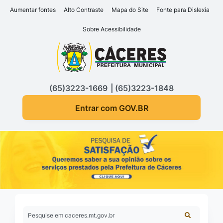
Seção de atalhos e links d
Ir para o conteúdo [alt+1]
Aumentar fontes
Alto Contraste
Mapa do Site
Fonte para Dislexia
Ir para o menu [alt+2]
Sobre Acessibilidade
Ir para a busca [alt+3]
Seção do menu principa
Ir para o rodapé [alt+4]
(65)3223-1669
(65)3223-1848
Entrar com GOV.BR
Pesquise em caceres.mt.gov.br